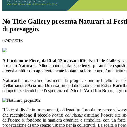
No Title Gallery presenta Naturart al Festi
di paesaggio.
07/03/2016
A Pordenone Fiere
,
dal 5 al 13 marzo 2016
,
No Title Gallery
sar
progetto
Naturart
. Allontanandosi da esperienze puramente espositiv
diversi ambiti solo apparentemente lontani tra loro, come l’architettura, 
Naturart
unisce armoniosamente la progettazione architettonica del g
Dellamaria
e
Arianna Dorissa
, in collaborazione con
Ester Baruffa
competenze tecniche e l’esperienza di
Nicola Van Den Borre
, agron
Il lotto si divide in tre momenti, collegati tra loro da tre percorsi – 
che racchiudono il piccolo
hortus conclusus
ospitano l’opera site s
dell’uomo si fondono in maniera organica e simbolica, con un forte ac
progettazione di uno spazio urbano per la collettività. La scelta e l’orga