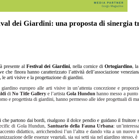
val dei Giardini: una proposta di sinergia tr
à presente al
Festival dei Giardini
, nella cornice di
Ortogiardino
, l
e che finora hanno caratterizzato l’attività dell’associazione venezian
le arti visive e la progettazione di giardini.
iardino europeo alle arti visive in un’attenta concezione e proporzion
ldi
di
No Title Gallery
e l’artista
Gola Hundun
hanno messo a punto il
omo e progettista di giardini, hanno permesso alle idee progettuali di ma
assi che partono dai bordi, risalgono il dolce pendio e guidano il fruitor
pecific di Gola Hundun,
Santuario della Fauna Urbana
: un’interess
cento didattico, arricchendosi l’un l’altra e dando vita a un nuovo modo
nizzazione delle essenze vegetali, sia sui setti sia nel giardino stesso, è