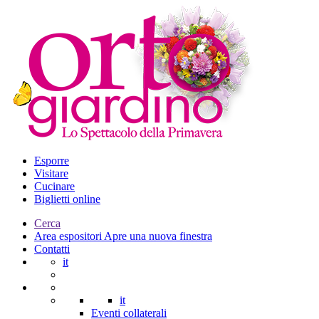
Esporre
Visitare
Cucinare
Biglietti online
Cerca
Area espositori
Apre una nuova finestra
Contatti
it
it
Eventi collaterali