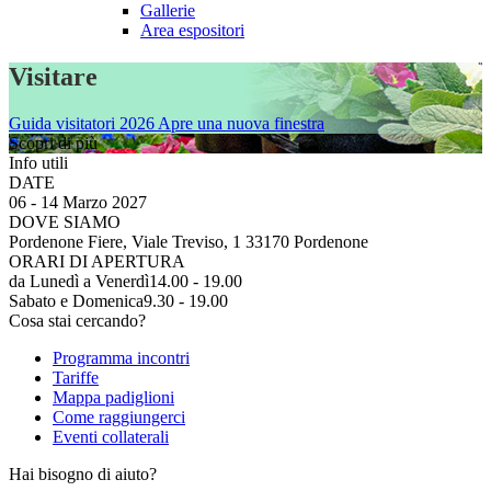
Gallerie
Area espositori
Visitare
Guida visitatori 2026
Apre una nuova finestra
Scopri di più
Info utili
DATE
06 - 14 Marzo 2027
DOVE SIAMO
Pordenone Fiere, Viale Treviso, 1 33170 Pordenone
ORARI DI APERTURA
da Lunedì a Venerdì
14.00 - 19.00
Sabato e Domenica
9.30 - 19.00
Cosa stai cercando?
Programma incontri
Tariffe
Mappa padiglioni
Come raggiungerci
Eventi collaterali
Hai bisogno di aiuto?