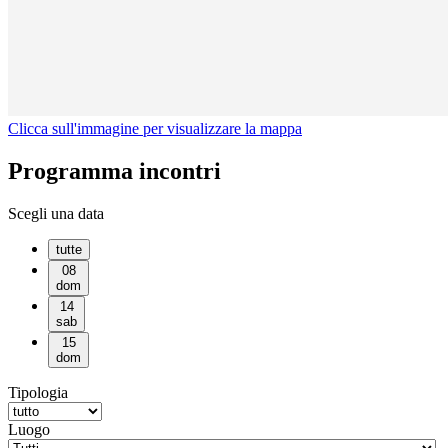
Clicca sull'immagine per visualizzare la mappa
Programma incontri
Scegli una data
tutte
08
dom
14
sab
15
dom
Tipologia
Luogo