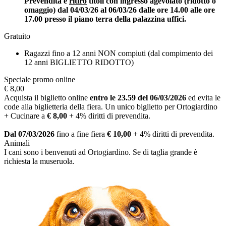
Prevendita e
ritiro
titoli con ingresso agevolato (ridotto o
omaggio) dal 04/03/26 al 06/03/26 dalle ore 14.00 alle ore
17.00 presso il piano terra della palazzina uffici.
Gratuito
Ragazzi fino a 12 anni NON compiuti (dal compimento dei
12 anni BIGLIETTO RIDOTTO)
Speciale promo online
€ 8,00
Acquista il biglietto online
entro le 23.59 del 06/03/2026
ed evita le
code alla biglietteria della fiera. Un unico biglietto per Ortogiardino
+ Cucinare a
€ 8,00
+ 4% diritti di prevendita.
Dal 07/03/2026
fino a fine fiera
€ 10,00
+ 4% diritti di prevendita.
Animali
I cani sono i benvenuti ad Ortogiardino. Se di taglia grande è
richiesta la museruola.