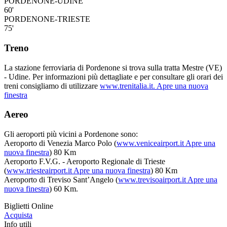
PORDENONE-UDINE
60'
PORDENONE-TRIESTE
75'
Treno
La stazione ferroviaria di Pordenone si trova sulla tratta Mestre (VE)
- Udine. Per informazioni più dettagliate e per consultare gli orari dei
treni consigliamo di utilizzare
www.trenitalia.it.
Apre una nuova
finestra
Aereo
Gli aeroporti più vicini a Pordenone sono:
Aeroporto di Venezia Marco Polo (
www.veniceairport.it
Apre una
nuova finestra
) 80 Km
Aeroporto F.V.G. - Aeroporto Regionale di Trieste
(
www.triesteairport.it
Apre una nuova finestra
) 80 Km
Aeroporto di Treviso Sant’Angelo (
www.trevisoairport.it
Apre una
nuova finestra
) 60 Km.
Biglietti Online
Acquista
Info utili