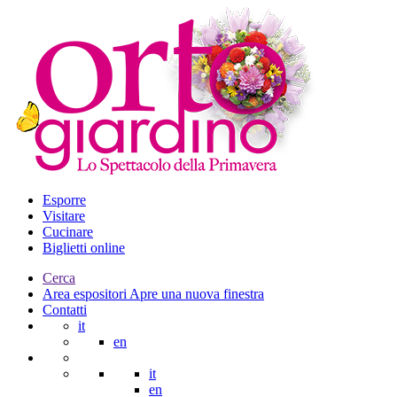
Esporre
Visitare
Cucinare
Biglietti online
Cerca
Area espositori
Apre una nuova finestra
Contatti
it
en
it
en