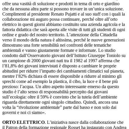
offre una vastità di soluzione e prodotti in tema di orto e giardino
che da nessuna altra parte si possono trovare in un’unica soluzione.
Complimenti al presidente Renato Pujatti e al suo staff con i quali la
collaborazione mi auguro possa continuare, perché oltre all’orto
elettrico in questi giorni abbiamo costituito una azienda agricola e la
fattoria didattica che sarà aperta alle visite di tutti gli studenti di ogni
ordine e grado del nostro territorio. L’attenzione della Cittadella
verso il mondo della natura è altissima, perché le nuove generazioni
dimostrano una forte sensibilità nei confronti delle tematiche
ambientali e vanno giustamente formate e informate. Lo studio
condotto dall’Osservatorio giovani dell’Istituto Giuseppe Toniolo su
un campione di 2000 giovani nati tra il 1982 al 1997 afferma che
l’81,8% dei giovani intervistati è disposto a cambiare le proprie
abitudini per ridurre l’impatto dei cambiamenti climatici sul pianeta,
mentre l’82% dichiara di essere disponibile a ridurre al minimo gli
sprechi come ad esempio la plastica, il cibo, la luce e il bene più
prezioso: l’acqua. Un altro aspetto interessante emerso da questo
studio è l’alto senso di responsabilità percepito dai giovani
sull’ecologia: oltre il 59% è convinto che la tutela dell’ambiente
riguarda direttamente ogni singolo cittadino. Quindi, ancora una
volta la “rivoluzione ambientale” parte dal basso e non solo dai
governi e noi ci siamo».
ORTO ELETTRICO
. L’iniziativa nasce dalla collaborazione che
il Patron della formazione regionale Rosset ha instaurato con Andrea