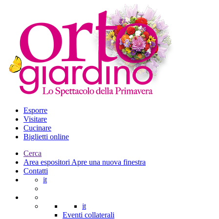
Esporre
Visitare
Cucinare
Biglietti online
Cerca
Area espositori
Apre una nuova finestra
Contatti
it
it
Eventi collaterali