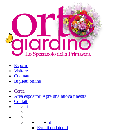
Esporre
Visitare
Cucinare
Biglietti online
Cerca
Area espositori
Apre una nuova finestra
Contatti
it
it
Eventi collaterali