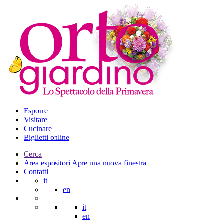
Esporre
Visitare
Cucinare
Biglietti online
Cerca
Area espositori
Apre una nuova finestra
Contatti
it
en
it
en