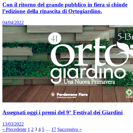
Con il ritorno del grande pubblico in fiera si chiude
l’edizione della rinascita di Ortogiardino.
04/04/2022
Assegnati oggi i premi del 9° Festival dei Giardini
13/03/2022
« Precedente
1
2
3
4
5
…
17
Successivo »