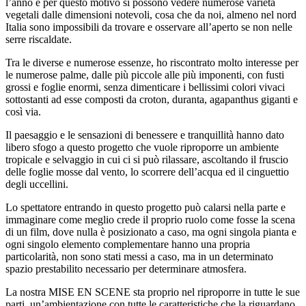
l’anno e per questo motivo si possono vedere numerose varietà
vegetali dalle dimensioni notevoli, cosa che da noi, almeno nel nord
Italia sono impossibili da trovare e osservare all’aperto se non nelle
serre riscaldate.
Tra le diverse e numerose essenze, ho riscontrato molto interesse per
le numerose palme, dalle più piccole alle più imponenti, con fusti
grossi e foglie enormi, senza dimenticare i bellissimi colori vivaci
sottostanti ad esse composti da croton, duranta, agapanthus giganti e
così via.
Il paesaggio e le sensazioni di benessere e tranquillità hanno dato
libero sfogo a questo progetto che vuole riproporre un ambiente
tropicale e selvaggio in cui ci si può rilassare, ascoltando il fruscio
delle foglie mosse dal vento, lo scorrere dell’acqua ed il cinguettio
degli uccellini.
Lo spettatore entrando in questo progetto può calarsi nella parte e
immaginare come meglio crede il proprio ruolo come fosse la scena
di un film, dove nulla è posizionato a caso, ma ogni singola pianta e
ogni singolo elemento complementare hanno una propria
particolarità, non sono stati messi a caso, ma in un determinato
spazio prestabilito necessario per determinare atmosfera.
La nostra MISE EN SCENE sta proprio nel riproporre in tutte le sue
parti, un’ambientazione con tutte le caratteristiche che la riguardano,