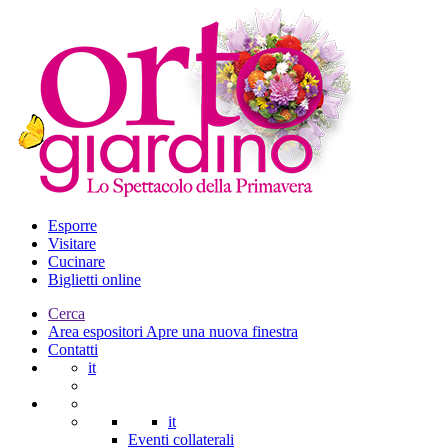
Esporre
Visitare
Cucinare
Biglietti online
Cerca
Area espositori
Apre una nuova finestra
Contatti
it
it
Eventi collaterali