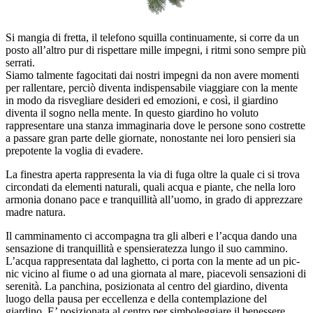
Si mangia di fretta, il telefono squilla continuamente, si corre da un
posto all’altro pur di rispettare mille impegni, i ritmi sono sempre più
serrati.
Siamo talmente fagocitati dai nostri impegni da non avere momenti
per rallentare, perciò diventa indispensabile viaggiare con la mente
in modo da risvegliare desideri ed emozioni, e così, il giardino
diventa il sogno nella mente. In questo giardino ho voluto
rappresentare una stanza immaginaria dove le persone sono costrette
a passare gran parte delle giornate, nonostante nei loro pensieri sia
prepotente la voglia di evadere.
La finestra aperta rappresenta la via di fuga oltre la quale ci si trova
circondati da elementi naturali, quali acqua e piante, che nella loro
armonia donano pace e tranquillità all’uomo, in grado di apprezzare
madre natura.
Il camminamento ci accompagna tra gli alberi e l’acqua dando una
sensazione di tranquillità e spensieratezza lungo il suo cammino.
L’acqua rappresentata dal laghetto, ci porta con la mente ad un pic-
nic vicino al fiume o ad una giornata al mare, piacevoli sensazioni di
serenità. La panchina, posizionata al centro del giardino, diventa
luogo della pausa per eccellenza e della contemplazione del
giardino. E’ posizionata al centro per simboleggiare il benessere