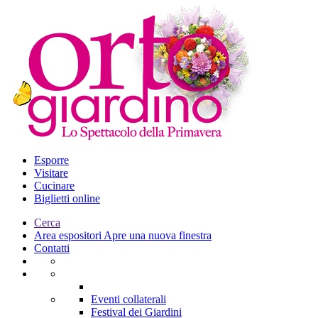
Esporre
Visitare
Cucinare
Biglietti online
Cerca
Area espositori
Apre una nuova finestra
Contatti
Eventi collaterali
Festival dei Giardini