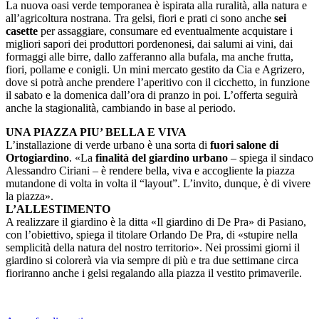
La nuova oasi verde temporanea è ispirata alla ruralità, alla natura e
all’agricoltura nostrana. Tra gelsi, fiori e prati ci sono anche
sei
casette
per assaggiare, consumare ed eventualmente acquistare i
migliori sapori dei produttori pordenonesi, dai salumi ai vini, dai
formaggi alle birre, dallo zafferanno alla bufala, ma anche frutta,
fiori, pollame e conigli. Un mini mercato gestito da Cia e Agrizero,
dove si potrà anche prendere l’aperitivo con il cicchetto, in funzione
il sabato e la domenica dall’ora di pranzo in poi. L’offerta seguirà
anche la stagionalità, cambiando in base al periodo.
UNA PIAZZA PIU’ BELLA E VIVA
L’installazione di verde urbano è una sorta di
fuori salone di
Ortogiardino
. «La
finalità del giardino urbano
– spiega il sindaco
Alessandro Ciriani – è rendere bella, viva e accogliente la piazza
mutandone di volta in volta il “layout”. L’invito, dunque, è di vivere
la piazza».
L’ALLESTIMENTO
A realizzare il giardino è la ditta «Il giardino di De Pra» di Pasiano,
con l’obiettivo, spiega il titolare Orlando De Pra, di «stupire nella
semplicità della natura del nostro territorio». Nei prossimi giorni il
giardino si colorerà via via sempre di più e tra due settimane circa
fioriranno anche i gelsi regalando alla piazza il vestito primaverile.