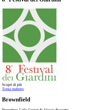
Scopri di più
Torna indietro
Brownfield
Progettista
Lidia Crepet & Alessia Rossetto