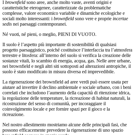
I
brownfield
sono aree, anche molto vaste, aventi origini e
caratteristiche eterogenee, caratterizzate da problematiche
complesse, valore economico variabile e dinamiche ecologiche e
sociali molto interessanti: i
brownfield
sono vere e proprie
incertae
sedis
nei paesaggi contemporanei.
Né vuoti, né pieni, o meglio, PIENI DI VUOTO.
Il suolo è l’aspetto più importante di sostenibilità di qualsiasi
progetto paesaggistico, poiché costituisce l’interfaccia tra l’atmosfera
terrestre e litosfera: all’interno del suolo si verifica la creazione delle
sostanze vitali, lo scambio di energia, acqua, gas. Nelle aree urbane,
nei brownfield e negli altri siti sottoposti ad alterazioni antropiche, il
suolo è stato modificato in misura diversa ed imprevedibile.
La rigenerazione dei brownfield ad aree verdi può essere usata per
aiutare ad invertire il declino ambientale e sociale urbano, con i beni
correlati che includono l’aumento della capacità di ritenzione idrica,
la regolazione delle temperature, la ricreazione di habitat naturali, la
ricostruzione del senso di comunità, per incoraggiare il
coinvolgimento locale e per fornire spazi per il gioco e la
ricreazione.
Nel nostro allestimento mostriamo alcune delle principali fasi, che
possono efficacemente prevedere la rigenerazione di uno spazio